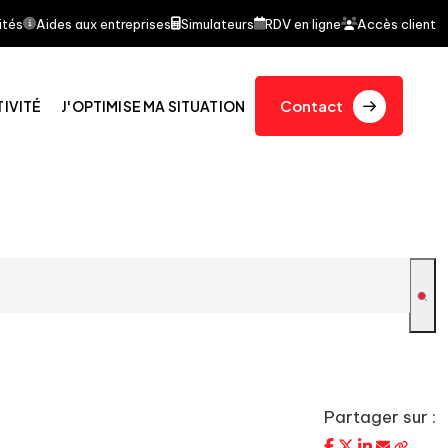
it l'objet d'un article dans le journal quotidien Le Fi
ités
Aides aux entreprises
Simulateurs
RDV en ligne
Accès client
Contact
TIVITÉ
J'OPTIMISE MA SITUATION
Partager sur :