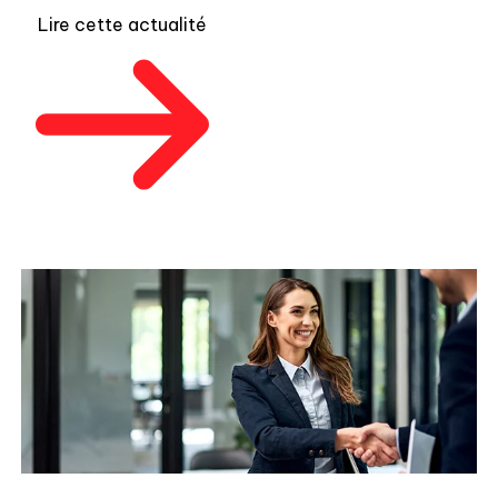
op
Lire cette actualité
fr