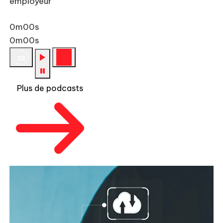
employeur
0m00s
0m00s
Plus de podcasts