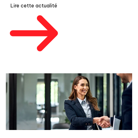
op
Lire cette actualité
fr