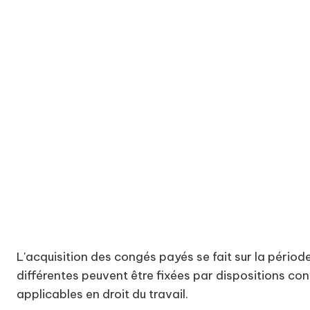
Tout salarié
contrat de trava
2,5 jours ouvra
correspond à 3
L'acquisition des congés payés se fait sur la périod
différentes peuvent être fixées par dispositions con
applicables en droit du travail.