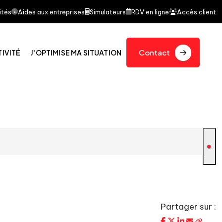
et d'un article dans le journal quotidien Le Figaro par
ités
Aides aux entreprises
Simulateurs
RDV en ligne
Accès client
Contact
TIVITÉ
J'OPTIMISE MA SITUATION
Partager sur :