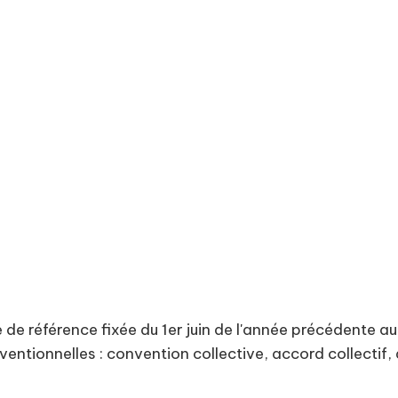
 a droit chaque année, à des congés payés quel
il et qu’il soit à temps plein ou à temps partiel
bles par mois de travail effectif chez le même
0 jours ouvrables soit 5 semaines pour une an
travail.
e de référence fixée du 1er juin de l'année précédente 
ventionnelles : convention collective, accord collectif