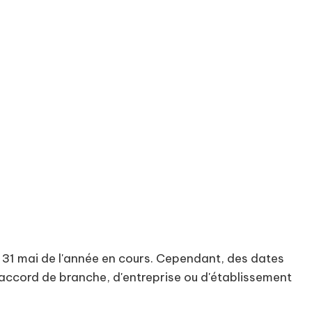
 que soit son
. Il bénéficie de
 employeur. Cela
née complète de
au 31 mai de l'année en cours. Cependant, des dates
, accord de branche, d'entreprise ou d'établissement