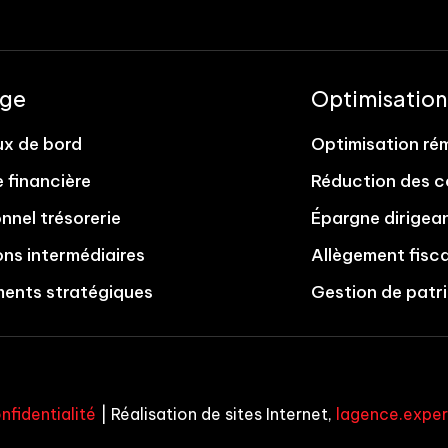
age
Optimisation
ux de bord
Optimisation ré
 financière
Réduction des c
onnel trésorerie
Épargne dirigea
ons intermédiaires
Allègement fisca
ments stratégiques
Gestion de patr
nfidentialité
| Réalisation de sites Internet,
lagence.exper