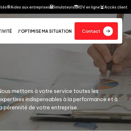
 fait l'objet d'un article dans le journal quotidien Le
ités
Aides aux entreprises
Simulateurs
RDV en ligne
Accès client
Contact
TIVITÉ
J'OPTIMISE MA SITUATION
Nous mettons à votre service toutes les
expertises indispensables à la performance et à
la pérennité de votre entreprise.