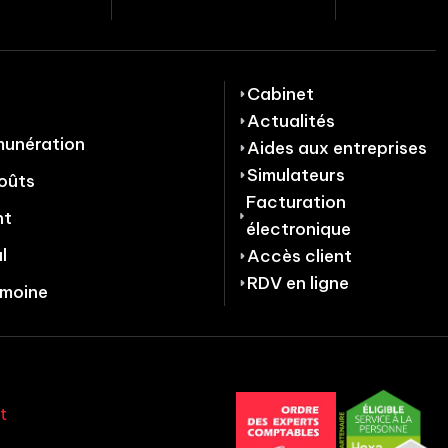
Cabinet
Actualités
munération
Aides aux entreprises
Simulateurs
oûts
Facturation
nt
électronique
l
Accès client
RDV en ligne
imoine
t