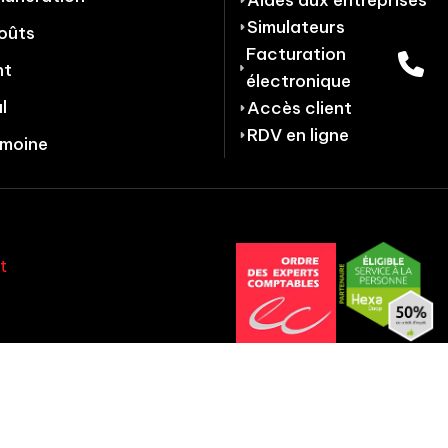
Simulateurs
oûts
Facturation
nt
électronique
l
Accès client
RDV en ligne
imoine
t