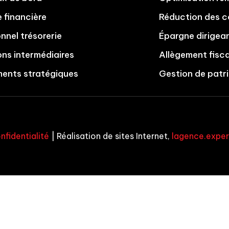
 financière
Réduction des c
onnel trésorerie
Épargne dirigea
ons intermédiaires
Allègement fisca
ments stratégiques
Gestion de patr
nfidentialité
| Réalisation de sites Internet,
lagence.exper