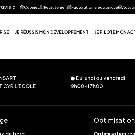
is de vous informer que notre cabinet d'expertise compt
Cabinet
Recrutement
Facturation électronique
Actual
RISE
JE RÉUSSIS MON DÉVELOPPEMENT
JE PILOTE MON AC
ANSART
Du lundi au vendredi
T CYR L’ECOLE
9h00-17h00
age
Optimisation
ux de bord
Optimisation ré