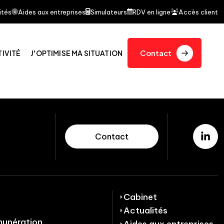
able a fait l'objet d'un article dans le journal quotid
ités
Aides aux entreprises
Simulateurs
RDV en ligne
Accès client
Contact
TIVITÉ
J'OPTIMISE MA SITUATION
Contact
Cabinet
Actualités
munération
Aides aux entreprises