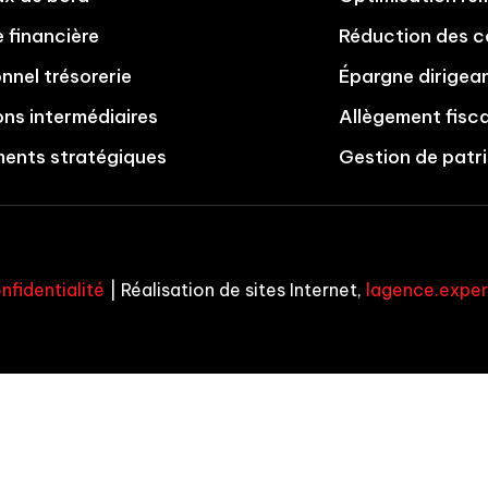
 financière
Réduction des c
onnel trésorerie
Épargne dirigea
ons intermédiaires
Allègement fisca
ments stratégiques
Gestion de patr
nfidentialité
| Réalisation de sites Internet,
lagence.exper