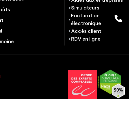
Simulateurs
oûts
Facturation
nt
électronique
l
Accès client
RDV en ligne
imoine
t