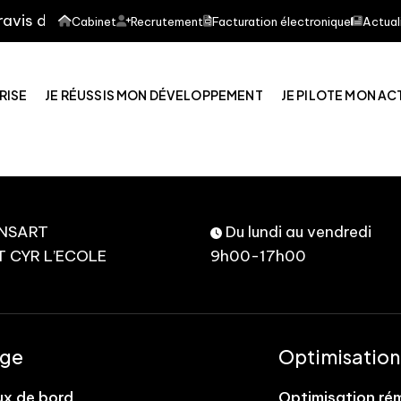
is de vous informer que notre cabinet d'expertise compt
Cabinet
Recrutement
Facturation électronique
Actual
RISE
JE RÉUSSIS MON DÉVELOPPEMENT
JE PILOTE MON AC
ANSART
Du lundi au vendredi
T CYR L’ECOLE
9h00-17h00
age
Optimisation
ux de bord
Optimisation ré