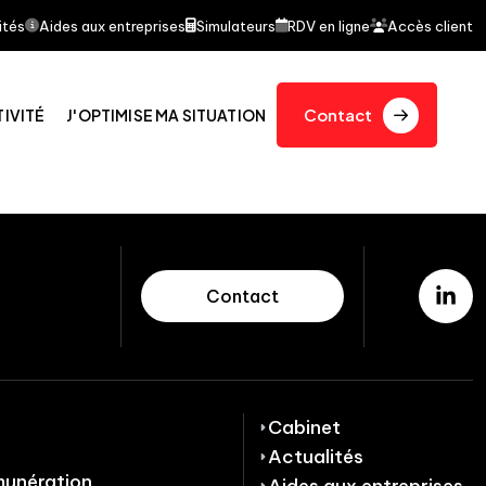
able a fait l'objet d'un article dans le journal quotid
ités
Aides aux entreprises
Simulateurs
RDV en ligne
Accès client
Contact
TIVITÉ
J'OPTIMISE MA SITUATION
Contact
Cabinet
Actualités
munération
Aides aux entreprises