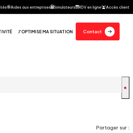
it l'objet d'un article dans le journal quotidien Le Fi
ités
Aides aux entreprises
Simulateurs
RDV en ligne
Accès client
Contact
TIVITÉ
J'OPTIMISE MA SITUATION
Partager sur :