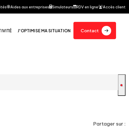
ait l'objet d'un article dans le journal quotidien Le F
ités
Aides aux entreprises
Simulateurs
RDV en ligne
Accès client
Contact
TIVITÉ
J'OPTIMISE MA SITUATION
Partager sur :