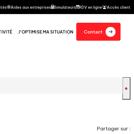
ait l'objet d'un article dans le journal quotidien Le F
ités
Aides aux entreprises
Simulateurs
RDV en ligne
Accès client
Contact
TIVITÉ
J'OPTIMISE MA SITUATION
Partager sur :