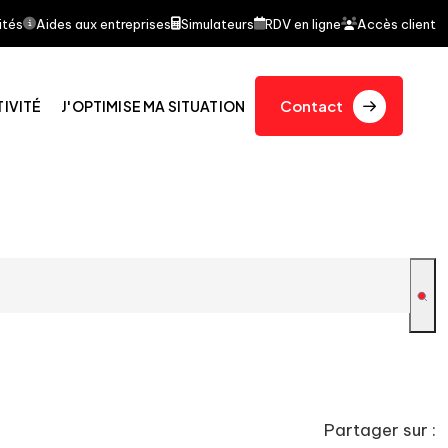
it l'objet d'un article dans le journal quotidien Le Fi
ités
Aides aux entreprises
Simulateurs
RDV en ligne
Accès client
Contact
TIVITÉ
J'OPTIMISE MA SITUATION
Partager sur :