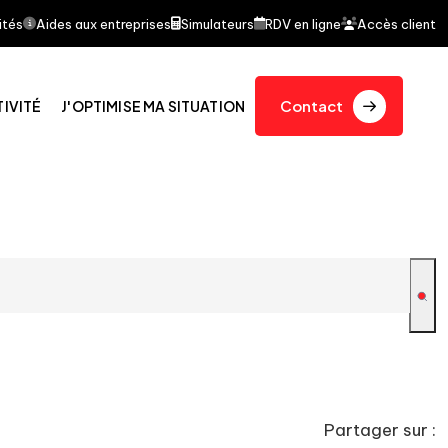
it l'objet d'un article dans le journal quotidien Le Fi
ités
Aides aux entreprises
Simulateurs
RDV en ligne
Accès client
Contact
TIVITÉ
J'OPTIMISE MA SITUATION
Partager sur :