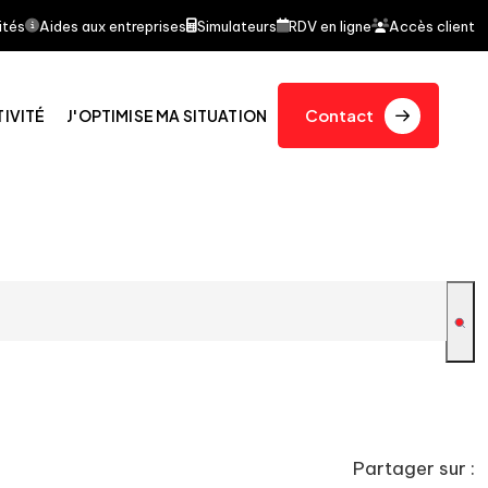
ait l'objet d'un article dans le journal quotidien Le F
ités
Aides aux entreprises
Simulateurs
RDV en ligne
Accès client
Contact
TIVITÉ
J'OPTIMISE MA SITUATION
Partager sur :