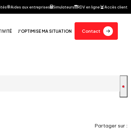
it l'objet d'un article dans le journal quotidien Le Fi
ités
Aides aux entreprises
Simulateurs
RDV en ligne
Accès client
Contact
TIVITÉ
J'OPTIMISE MA SITUATION
Partager sur :