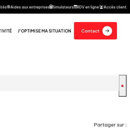
 l'objet d'un article dans le journal quotidien Le Fig
ités
Aides aux entreprises
Simulateurs
RDV en ligne
Accès client
Contact
TIVITÉ
J'OPTIMISE MA SITUATION
Partager sur :