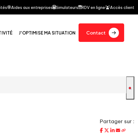
et d'un article dans le journal quotidien Le Figaro par
ités
Aides aux entreprises
Simulateurs
RDV en ligne
Accès client
Contact
TIVITÉ
J'OPTIMISE MA SITUATION
Partager sur :