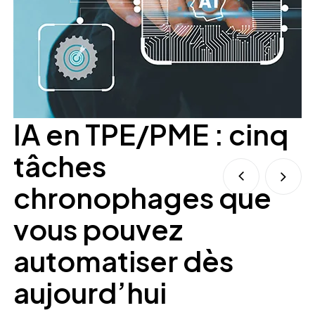
IA en TPE/PME : cinq
tâches
chronophages que
vous pouvez
automatiser dès
Co
so
aujourd’hui
lo