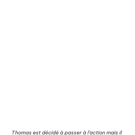
gouvernementale française créée
en 2018 pour accompagner la
transformation numérique des
entreprises, en particulier les TPE
et les PME.
Elle vise à fournir des ressources,
des conseils, des formations et des
outils pour aider les entreprises à
exploiter les opportunités du
numérique.
Thomas est décidé à passer à l’action mais il