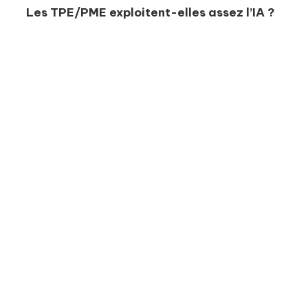
Les TPE/PME exploitent-elles assez l’IA ?
L’enquête de Bpifrance Le Lab
révèle que
72 % des dirigeants de
TPE/PME
n'utilisent pas l'IA
générative.
Parmi eux,
58 % n’ont pas
l’intention de les utiliser
à court
terme, et
14 % ne les utilisent pas
par choix
ou les ont interdits.