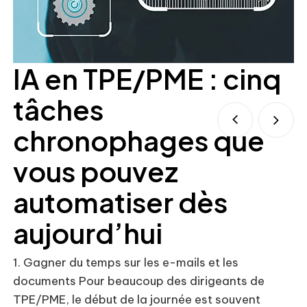
IA en TPE/PME : cinq
tâches
chronophages que
vous pouvez
automatiser dès
Co
so
aujourd’hui
lo
rè
1. Gagner du temps sur les e-mails et les
pu
documents Pour beaucoup des dirigeants de
TPE/PME, le début de la journée est souvent